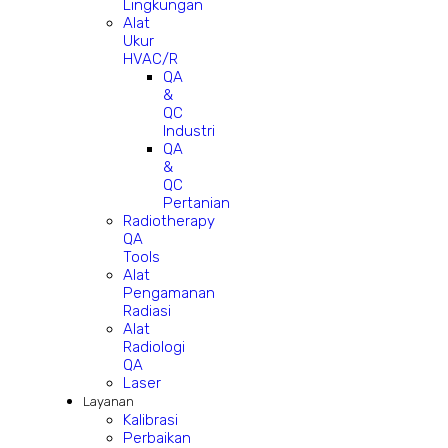
Lingkungan
Alat
Ukur
HVAC/R
QA
&
QC
Industri
QA
&
QC
Pertanian
Radiotherapy
QA
Tools
Alat
Pengamanan
Radiasi
Alat
Radiologi
QA
Laser
Layanan
Kalibrasi
Perbaikan