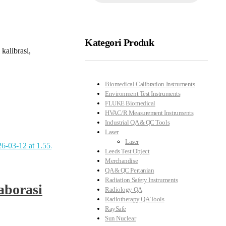
Kategori Produk
kalibrasi,
Biomedical Calibration Instruments
Environment Test Instruments
FLUKE Biomedical
HVAC/R Measurement Instruments
Industrial QA & QC Tools
Laser
Laser
Leeds Test Object
Merchandise
QA & QC Pertanian
Radiation Safety Instruments
aborasi
Radiology QA
Radiotherapy QA Tools
RaySafe
Sun Nuclear